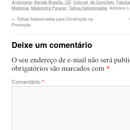
Americana
,
Atende Brasília / DF
,
Colonial
,
de Concrteto
,
Fabric
Madeiras
,
Madeireira Paraíso
,
Telhas Selecionadas
. Adicione o
←
Telhas Selecionadas para Construção na
Promoção
Deixe um comentário
O seu endereço de e-mail não será publi
*
obrigatórios são marcados com
Comentário
*