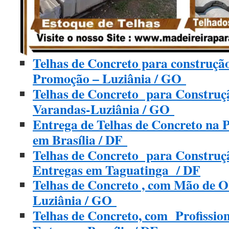
Telhas de Concreto para construçã
Promoção – Luziânia / GO
Telhas de Concreto para Construçã
Varandas-Luziânia / GO
Entrega de Telhas de Concreto na
em Brasília / DF
Telhas de Concreto para Construç
Entregas em Taguatinga / DF
Telhas de Concreto , com Mão de O
Luziânia / GO
Telhas de Concreto, com Profission