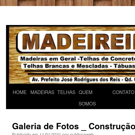
Pular
HOME
MADEIRAS
TELHAS
QUEM
CONTATO
para
SOMOS
o
Galeria de Fotos _ Construçã
conteúdo
Publicado em
11/01/2021
por
publicnaweb