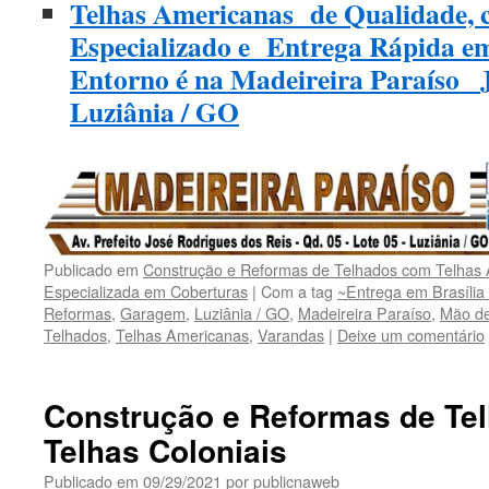
Telhas Americanas de Qualidade, 
Especializado e Entrega Rápida e
Entorno é na Madeireira Paraíso_ J
Luziânia / GO
Publicado em
Construção e Reformas de Telhados com Telhas
Especializada em Coberturas
|
Com a tag
~Entrega em Brasília 
Reformas
,
Garagem
,
Luziânia / GO
,
Madeireira Paraíso
,
Mão de
Telhados
,
Telhas Americanas
,
Varandas
|
Deixe um comentário
Construção e Reformas de Te
Telhas Coloniais
Publicado em
09/29/2021
por
publicnaweb