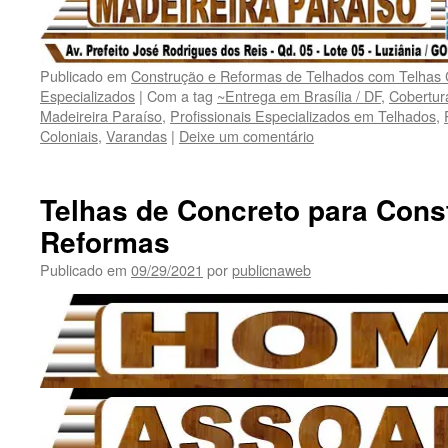
Publicado em
Construção e Reformas de Telhados com Telhas C
Especializados
|
Com a tag
~Entrega em Brasília / DF
,
Cobertur
Madeireira Paraíso
,
Profissionais Especializados em Telhados
,
Coloniais
,
Varandas
|
Deixe um comentário
Telhas de Concreto para Cons
Reformas
Publicado em
09/29/2021
por
publicnaweb